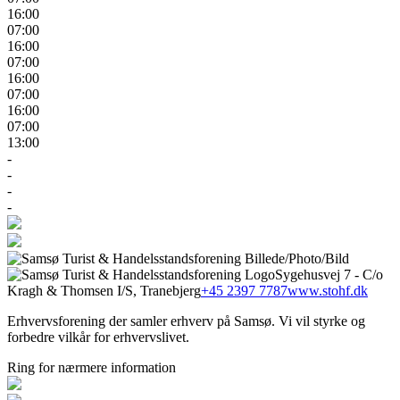
16:00
07:00
16:00
07:00
16:00
07:00
16:00
07:00
13:00
-
-
-
-
Sygehusvej 7 - C/o
Kragh & Thomsen I/S, Tranebjerg
+45 2397 7787
www.stohf.dk
Erhvervsforening der samler erhverv på Samsø. Vi vil styrke og
forbedre vilkår for erhvervslivet.
Ring for nærmere information