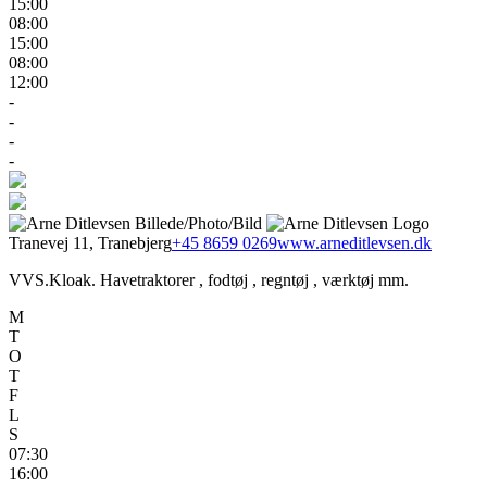
15:00
08:00
15:00
08:00
12:00
-
-
-
-
Tranevej 11, Tranebjerg
+45 8659 0269
www.arneditlevsen.dk
VVS.Kloak. Havetraktorer , fodtøj , regntøj , værktøj mm.
M
T
O
T
F
L
S
07:30
16:00