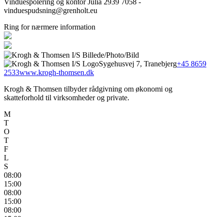
Vinduespolering og kontor Julia 2939 7058 -
vinduespudsning@grenholt.eu
Ring for nærmere information
Sygehusvej 7, Tranebjerg
+45 8659
2533
www.krogh-thomsen.dk
Krogh & Thomsen tilbyder rådgivning om økonomi og
skatteforhold til virksomheder og private.
M
T
O
T
F
L
S
08:00
15:00
08:00
15:00
08:00