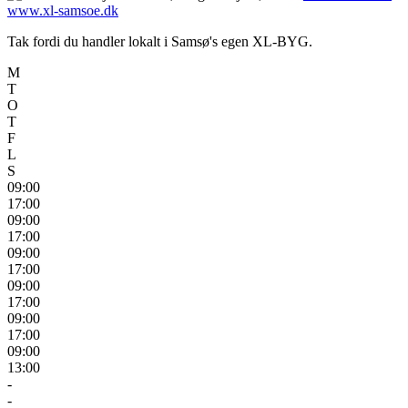
www.xl-samsoe.dk
Tak fordi du handler lokalt i Samsø's egen XL-BYG.
M
T
O
T
F
L
S
09:00
17:00
09:00
17:00
09:00
17:00
09:00
17:00
09:00
17:00
09:00
13:00
-
-