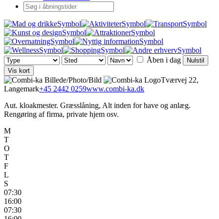
Åben i dag
Nulstil
Vis kort
Tværvej 22,
Langemark
+45 2442 0259
www.combi-ka.dk
Aut. kloakmester. Græsslåning, Alt inden for have og anlæg.
Rengøring af firma, private hjem osv.
M
T
O
T
F
L
S
07:30
16:00
07:30
16:00