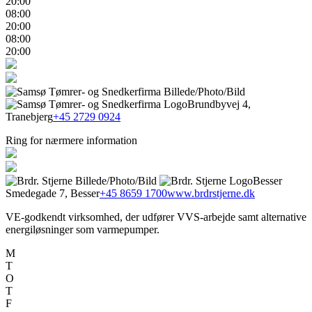
20:00
08:00
20:00
08:00
20:00
Brundbyvej 4,
Tranebjerg
+45 2729 0924
Ring for nærmere information
Besser
Smedegade 7, Besser
+45 8659 1700
www.brdrstjerne.dk
VE-godkendt virksomhed, der udfører VVS-arbejde samt alternative
energiløsninger som varmepumper.
M
T
O
T
F