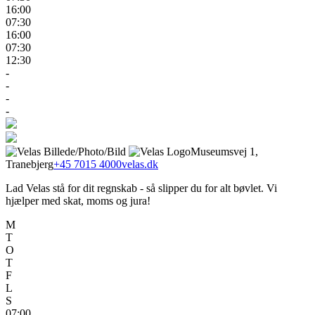
16:00
07:30
16:00
07:30
12:30
-
-
-
-
Museumsvej 1,
Tranebjerg
+45 7015 4000
velas.dk
Lad Velas stå for dit regnskab - så slipper du for alt bøvlet. Vi
hjælper med skat, moms og jura!
M
T
O
T
F
L
S
07:00