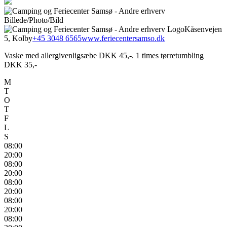
Kåsenvejen
5, Kolby
+45 3048 6565
www.feriecentersamso.dk
Vaske med allergivenligsæbe DKK 45,-. 1 times tørretumbling
DKK 35,-
M
T
O
T
F
L
S
08:00
20:00
08:00
20:00
08:00
20:00
08:00
20:00
08:00