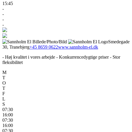
15:45
-
-
-
-
Smedegade
30, Tranebjerg
+45 8659 0622
www.sannholm-el.dk
- Høj kvalitet i vores arbejde - Konkurrencedygtige priser - Stor
fleksibilitet
M
T
O
T
F
L
S
07:30
16:00
07:30
16:00
07:30